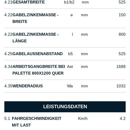
4.21
GESAMTBREITE
b1/b2
mm
525
4.22
GABELZINKENMASSE - B
e
mm
150
REITE
4.22
GABELZINKENMASSE - L
l
mm
800
ÄNGE
4.25
GABELAUSSENABSTAND
b5
mm
525
4.34
ARBEITSGANGBREITE BEI
Ast
mm
1688
PALETTE 800X1200 QUER
4.35
WENDERADIUS
Wa
mm
1032
LEISTUNGSDATEN
5.1
FAHRGESCHWINDIGKEIT
Km/h
4.2
MIT LAST