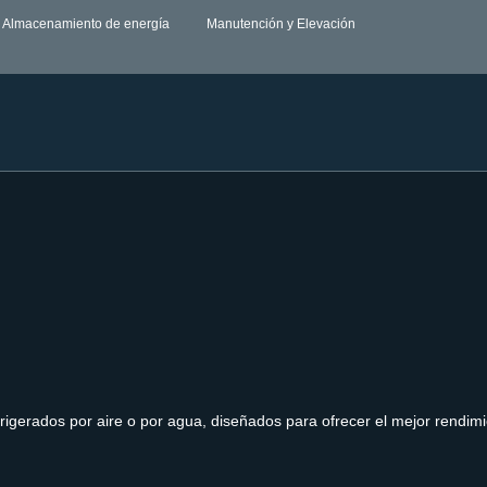
Almacenamiento de energía
Manutención y Elevación
ados por aire o por agua, diseñados para ofrecer el mejor rendimien