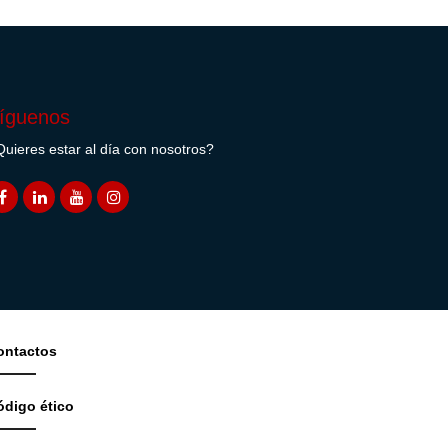
íguenos
uieres estar al día con nosotros?
ontactos
ódigo ético