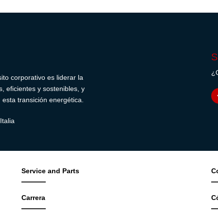
S
¿Q
o corporativo es liderar la
 eficientes y sostenibles, y
sta transición energética.
talia
Service and Parts
C
Carrera
C