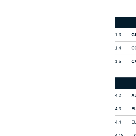
1.3
G
1.4
C
1.5
C
4.2
A
4.3
E
4.4
E
4.19
L