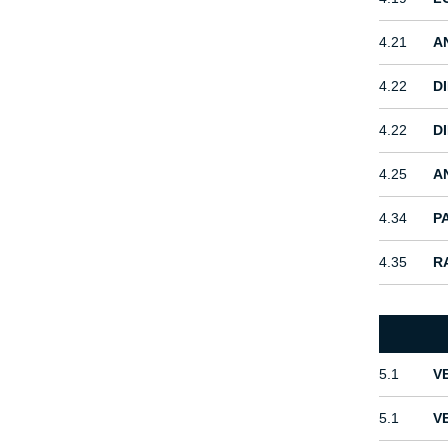
4.21
A
4.22
D
4.22
D
4.25
A
4.34
P
4.35
R
5.1
V
5.1
V