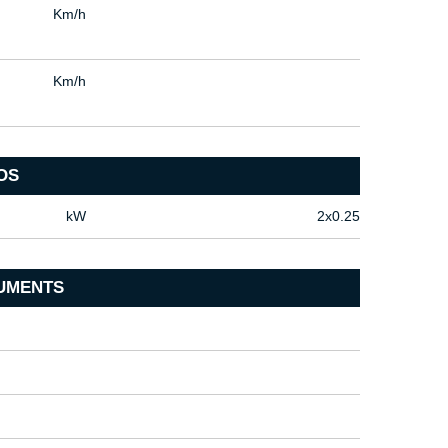
Km/h
Km/h
OS
kW
2x0.25
UMENTS