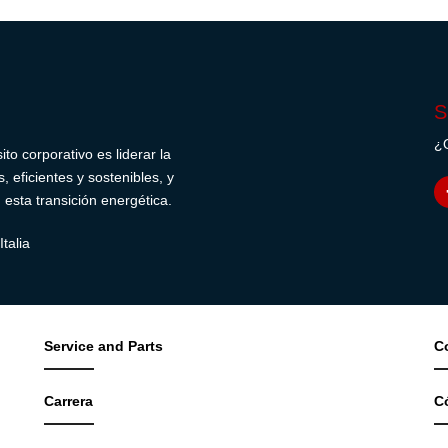
S
¿Q
o corporativo es liderar la
 eficientes y sostenibles, y
sta transición energética.
talia
Service and Parts
C
Carrera
C