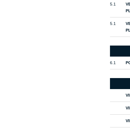
5.1
V
P
5.1
V
P
6.1
P
V
V
V