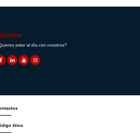
íguenos
uieres estar al día con nosotros?
ontactos
ódigo ético