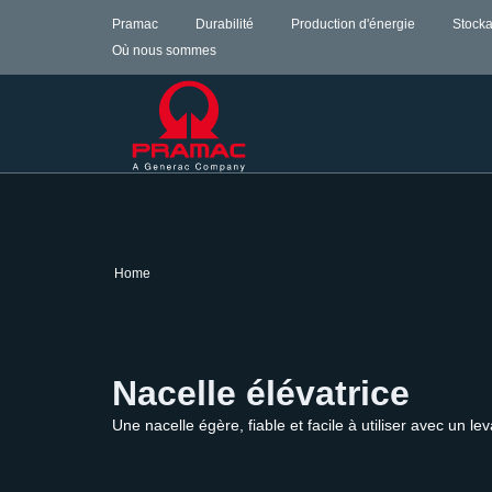
Pramac
Durabilité
Production d'énergie
Stocka
Où nous sommes
Home
Nacelle élévatrice
Une nacelle égère, fiable et facile à utiliser avec un le