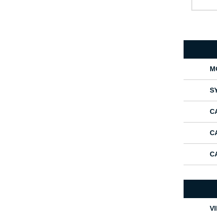
M
S
C
C
C
V