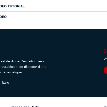
IDEO TUTORIAL
IDEO
S
Vo
est de diriger l'évolution vers
et durables et de disposer d'une
on énergétique.
 Italie
Service and Parts
C