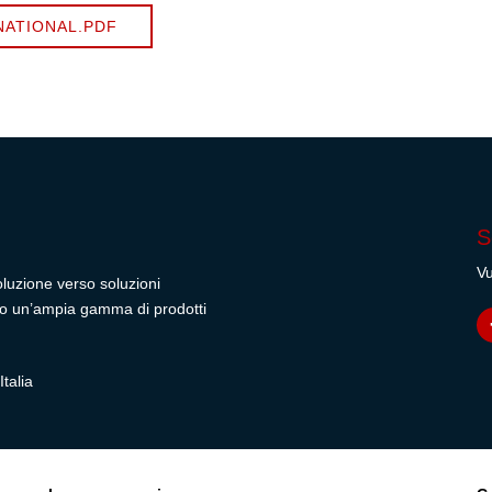
NATIONAL.PDF
S
Vu
oluzione verso soluzioni
rendo un’ampia gamma di prodotti
talia