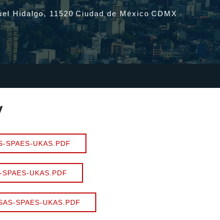
uel Hidalgo, 11520
Ciudad de México
CDMX
V
S-SPAES-UKAS.PDF
-SPAES-UKAS.PDF
SAS-SPAES-UKAS.PDF