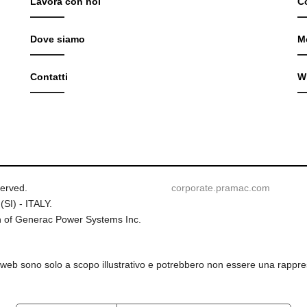
Lavora con noi
C
Dove siamo
M
Contatti
W
served.
corporate.pramac.com
(SI) - ITALY.
 of Generac Power Systems Inc.
 web sono solo a scopo illustrativo e potrebbero non essere una rappres