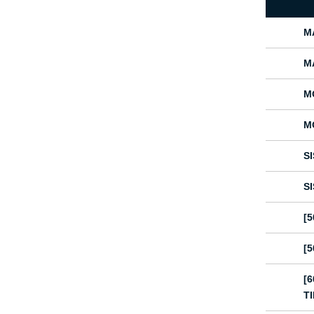
M
M
M
M
S
S
[
[
[
TI