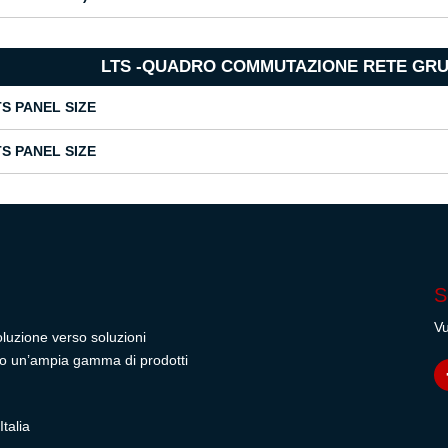
LTS -QUADRO COMMUTAZIONE RETE GRU
TS PANEL SIZE
TS PANEL SIZE
S
Vu
oluzione verso soluzioni
rendo un’ampia gamma di prodotti
talia