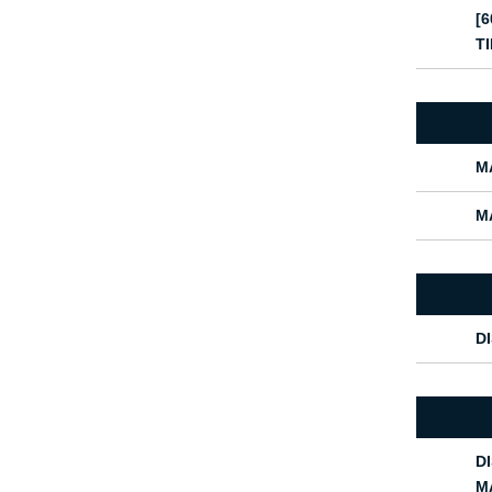
[
TI
M
M
D
D
M