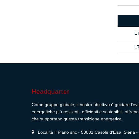
L
L
Headquarter
Come gruppo globale, il nostro obiettivo è guidare l’ev
energetiche più resilienti, efficienti e sostenibili, off
che supportano questa transizione energetica.
Località Il Piano snc - 53031 Casole d'Elsa, Siena - I