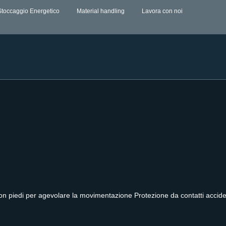
Stoccaggio Energetico
Material handling
Lavora con noi
n piedi per agevolare la movimentazione Protezione da contatti accidenta