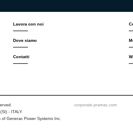
Lavora con noi
C
Dove siamo
M
Contatti
W
served.
corporate.pramac.com
(SI) - ITALY.
 of Generac Power Systems Inc.