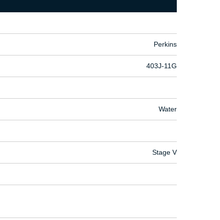
Perkins
403J-11G
Water
Stage V