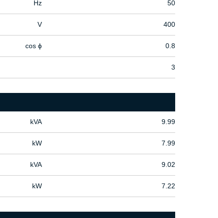
Hz
50
V
400
cos ϕ
0.8
3
kVA
9.99
kW
7.99
kVA
9.02
kW
7.22