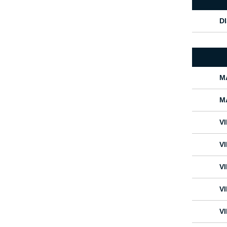
D
M
M
V
V
V
V
V