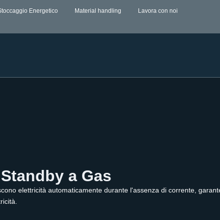
Stoccaggio Energetico
Material handling
Lavora con noi
e Standby a Gas
cono elettricità automaticamente durante l'assenza di corrente, garanten
icità.