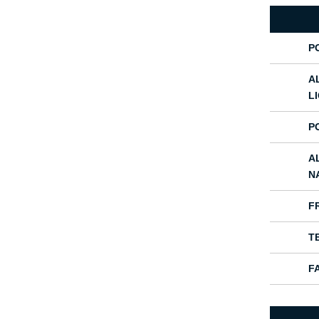
P
A
L
P
A
N
F
T
F