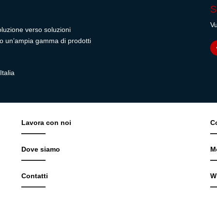
S
Vu
oluzione verso soluzioni
rendo un’ampia gamma di prodotti
talia
Lavora con noi
C
Dove siamo
M
Contatti
W