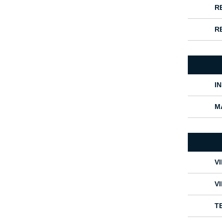
R
R
I
M
V
V
T