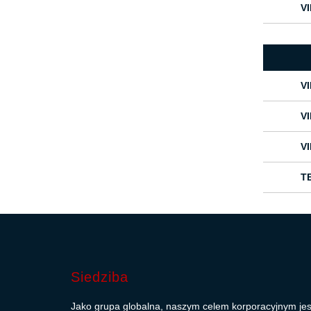
V
V
V
V
T
Siedziba
Jako grupa globalna, naszym celem korporacyjnym jes