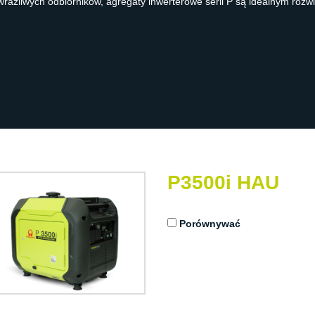
a wrażliwych odbiorników, agregaty inwerterowe serii P są idealnym ro
P3500i HAU
Porównywać