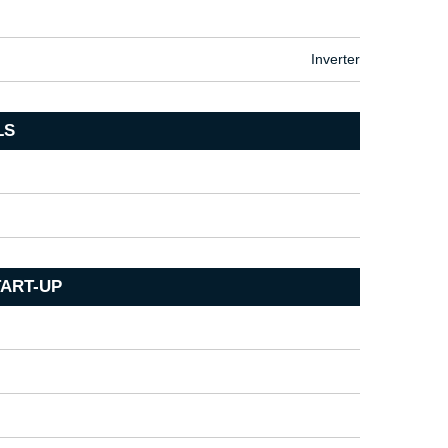
Inverter
LS
TART-UP