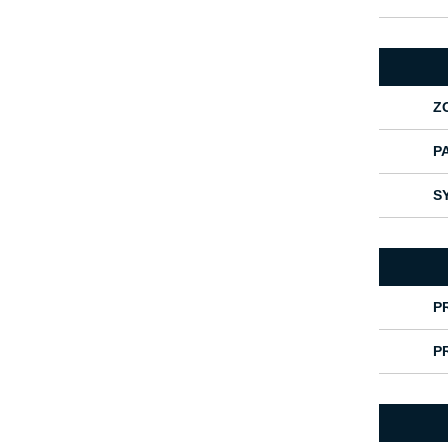
Z
P
S
P
P