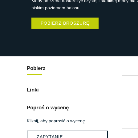
Kiedy potrzeba dostarczyć czystej i stabilnej mocy dl
niskim poziomem hałasu.
POBIERZ BROSZURĘ
Pobierz
Linki
Poproś o wycenę
Kliknij, aby poprosić o wycenę
ZAPYTANIE