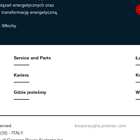
wiązań energetycznych oraz
 transformację energetyczną.
 – Włochy
Service and Parts
Ł
Kariera
K
Gdzie jesteśmy
W
served.
korporacyjna.pramac.com
(SI) - ITALY.
 of Generac Power Systems Inc.