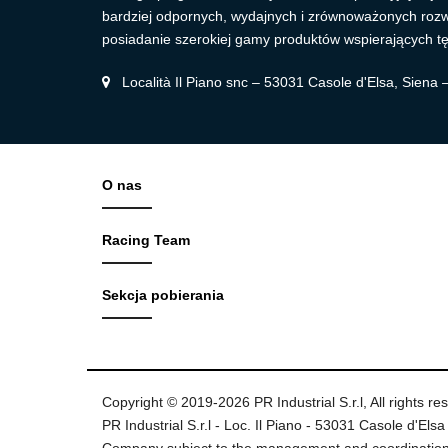
bardziej odpornych, wydajnych i zrównoważonych roz
posiadanie szerokiej gamy produktów wspierających tę
Località Il Piano snc – 53031 Casole d'Elsa, Siena
O nas
Racing Team
Sekcja pobierania
Copyright © 2019-2026 PR Industrial S.r.l, All rights re
PR Industrial S.r.l - Loc. Il Piano - 53031 Casole d'Elsa 
Company subject to the management and coordination