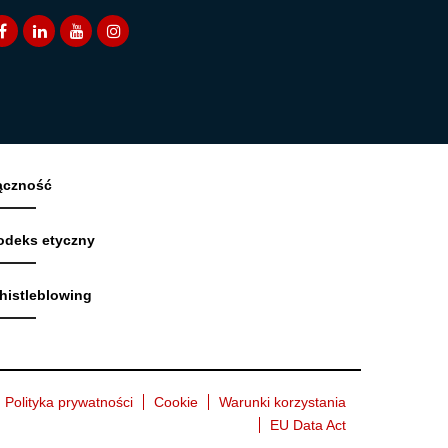
ączność
odeks etyczny
histleblowing
Polityka prywatności
Cookie
Warunki korzystania
EU Data Act