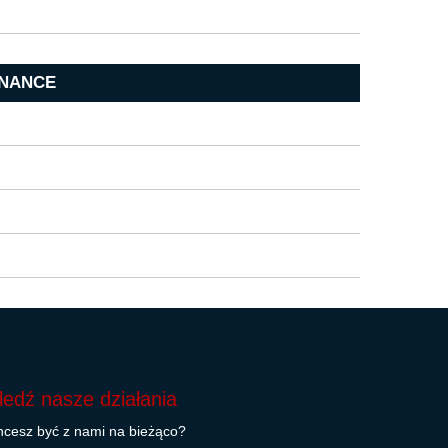
ENANCE
ledź nasze działania
cesz być z nami na bieżąco?