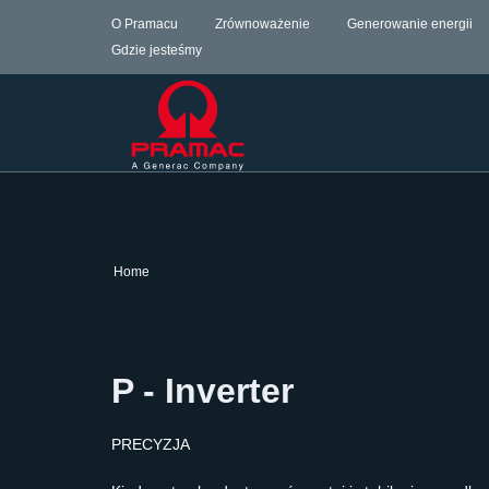
O Pramacu
Zrównoważenie
Generowanie energii
Gdzie jesteśmy
Home
P - Inverter
PRECYZJA