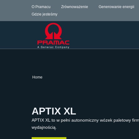
O Pramacu
Zrównoważenie
Generowanie energii
Gdzie jesteśmy
Home
APTIX XL
APTIX XL to w pełni autonomiczny wózek paletowy firm
wydajnością.