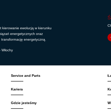
Ś
Ch
t kierowanie ewolucją w kierunku
wiązań energetycznych oraz
 transformację energetyczną.
 – Włochy
Service and Parts
Ł
Kariera
K
Gdzie jesteśmy
W