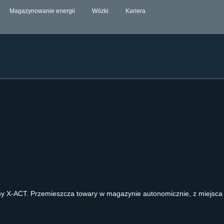
Magazynowanie energii
Wózki
Kariera
y X-ACT. Przemieszcza towary w magazynie autonomicznie, z miejsca ko