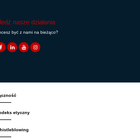
ledź nasze działania
cesz być z nami na bieżąco?
ączność
odeks etyczny
histleblowing