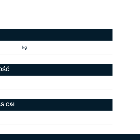
kg
OŚĆ
S C&I