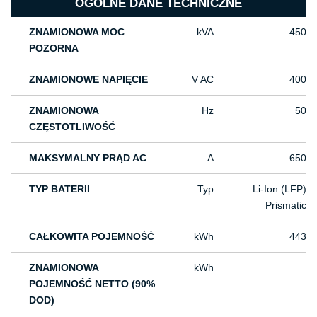
OGÓLNE DANE TECHNICZNE
ZNAMIONOWA MOC
kVA
450
POZORNA
ZNAMIONOWE NAPIĘCIE
V AC
400
ZNAMIONOWA
Hz
50
CZĘSTOTLIWOŚĆ
MAKSYMALNY PRĄD AC
A
650
TYP BATERII
Typ
Li-Ion (LFP)
Prismatic
CAŁKOWITA POJEMNOŚĆ
kWh
443
ZNAMIONOWA
kWh
POJEMNOŚĆ NETTO (90%
DOD)