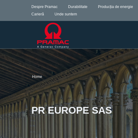
Despre Pramac
Durabilitate
Producția de energie
Carieră
Unde suntem
Home
PR EUROPE SAS