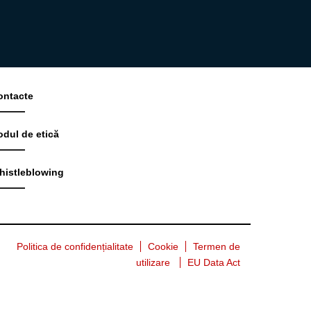
ontacte
odul de etică
histleblowing
Politica de confidențialitate
Cookie
Termen de
utilizare
EU Data Act