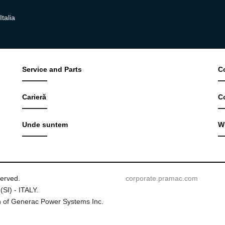
talia
Service and Parts
C
Carieră
C
Unde suntem
W
served.
corporate.pramac.com
(SI) - ITALY.
 of Generac Power Systems Inc.