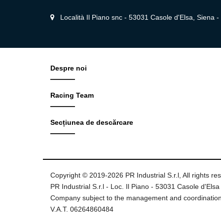
Località Il Piano snc - 53031 Casole d'Elsa, Siena - I
Despre noi
Racing Team
Secțiunea de descărcare
Copyright © 2019-2026 PR Industrial S.r.l, All rights re
PR Industrial S.r.l - Loc. Il Piano - 53031 Casole d'Elsa 
Company subject to the management and coordination
V.A.T. 06264860484