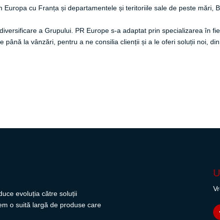
 Europa cu Franța și departamentele și teritoriile sale de peste mări, Be
de diversificare a Grupului. PR Europe s-a adaptat prin specializarea în fi
e până la vânzări, pentru a ne consilia clienții și a le oferi soluții noi, d
U
Vr
uce evoluția către soluții
avem o suită largă de produse care