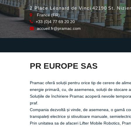
2 Place Léonard de Vinci
42190
St. Nizie
France (FR)
+33 (0)4 77 69 20 20
accueil.fr@pramac.com
PR EUROPE SAS
Pramac oferă soluții pentru orice tip de cerere de alimen
energie primară, cu, de asemenea, soluții de stocare a 
Soluțiile de închiriere Pramac acoperă nevoile temporar
praf.
Compania dezvoltă și vinde, de asemenea, o gamă comp
transpaleți electrice și stivuitoare manuale, semielectric
Prin unitatea sa de afaceri Lifter Mobile Robotics, Pra