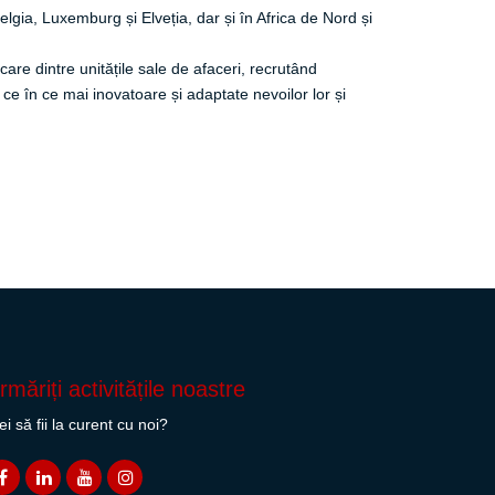
lgia, Luxemburg și Elveția, dar și în Africa de Nord și
ecare dintre unitățile sale de afaceri, recrutând
in ce în ce mai inovatoare și adaptate nevoilor lor și
rmăriți activitățile noastre
ei să fii la curent cu noi?