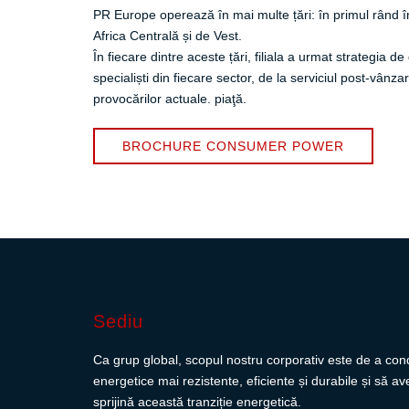
PR Europe operează în mai multe țări: în primul rând în
Africa Centrală și de Vest.
În fiecare dintre aceste țări, filiala a urmat strategia 
specialiști din fiecare sector, de la serviciul post-vânzar
provocărilor actuale. piaţă.
BROCHURE CONSUMER POWER
Sediu
Ca grup global, scopul nostru corporativ este de a cond
energetice mai rezistente, eficiente și durabile și să 
sprijină această tranziție energetică.