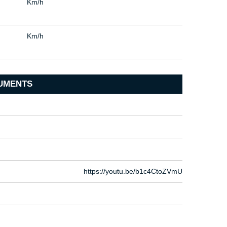
Km/h
Km/h
UMENTS
https://youtu.be/b1c4CtoZVmU