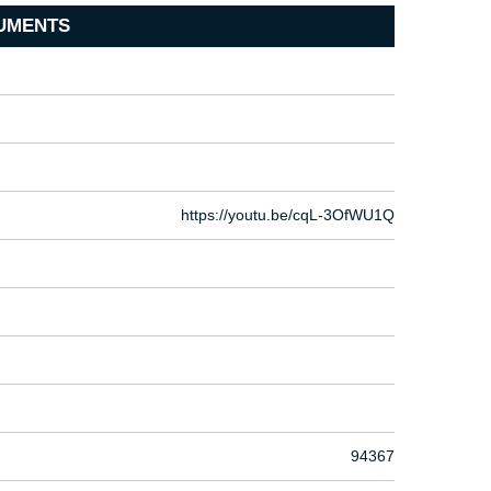
UMENTS
https://youtu.be/cqL-3OfWU1Q
94367