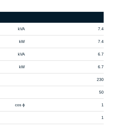
kVA
7.4
kW
7.4
kVA
6.7
kW
6.7
230
50
cos ϕ
1
1