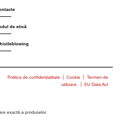
ontacte
odul de etică
histleblowing
Politica de confidențialitate
Cookie
Termen de
utilizare
EU Data Act
tare exactă a produselor.