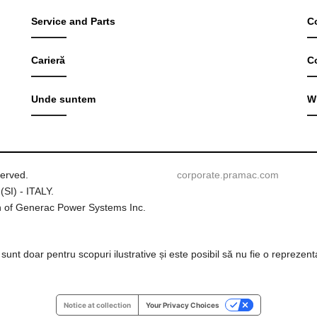
Service and Parts
C
Carieră
C
Unde suntem
W
served.
corporate.pramac.com
(SI) - ITALY.
 of Generac Power Systems Inc.
e sunt doar pentru scopuri ilustrative și este posibil să nu fie o reprezen
Notice at collection
Your Privacy Choices