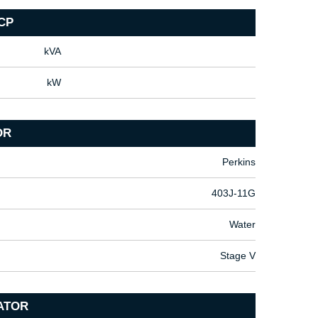
CP
kVA
kW
OR
Perkins
403J-11G
Water
Stage V
ATOR