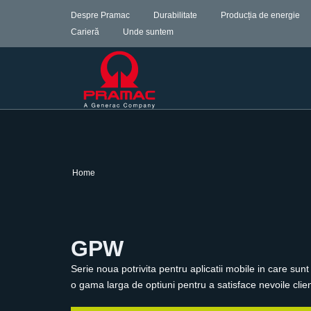
Despre Pramac
Durabilitate
Producția de energie
Carieră
Unde suntem
Home
GPW
Serie noua potrivita pentru aplicatii mobile in care sun
o gama larga de optiuni pentru a satisface nevoile clien