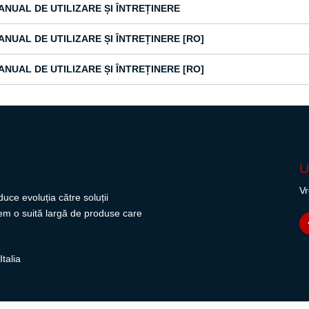
ANUAL DE UTILIZARE ȘI ÎNTREȚINERE
ANUAL DE UTILIZARE ȘI ÎNTREȚINERE [RO]
ANUAL DE UTILIZARE ȘI ÎNTREȚINERE [RO]
U
Vr
uce evoluția către soluții
avem o suită largă de produse care
talia