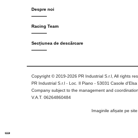
Despre noi
Racing Team
Secțiunea de descărcare
Copyright © 2019-2026 PR Industrial S.r.l, All rights re
PR Industrial S.r.l - Loc. Il Piano - 53031 Casole d'Elsa 
Company subject to the management and coordination
V.A.T. 06264860484
Imaginile afișate pe sit