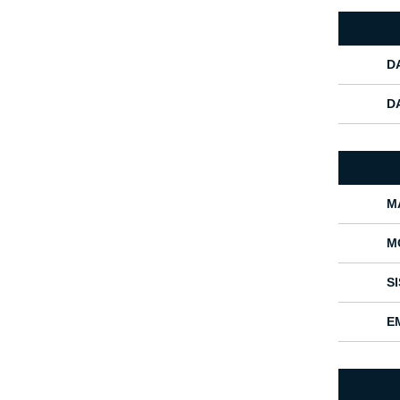
D
D
M
M
S
E