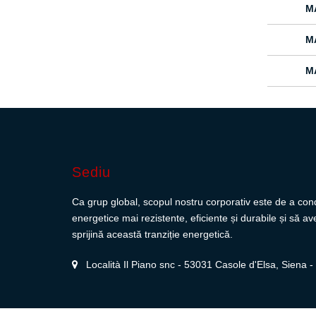
M
M
M
Sediu
Ca grup global, scopul nostru corporativ este de a cond
energetice mai rezistente, eficiente și durabile și să 
sprijină această tranziție energetică.
Località Il Piano snc - 53031 Casole d'Elsa, Siena - I