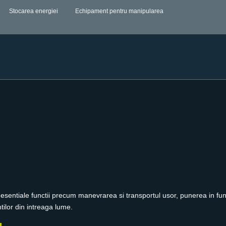
Stocarea energiei
Echipament pentru manipularea
t esentiale functii precum manevrarea si transportul usor, punerea in fun
tilor din intreaga lume.