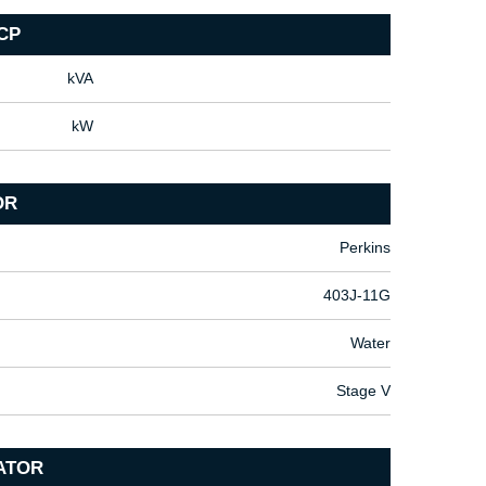
CP
kVA
kW
OR
Perkins
403J-11G
Water
Stage V
ATOR