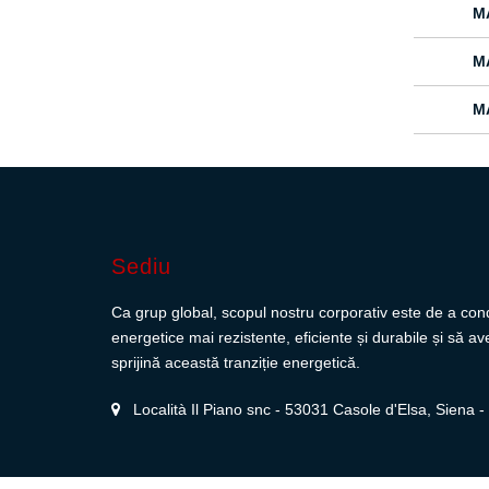
M
M
M
Sediu
Ca grup global, scopul nostru corporativ este de a cond
energetice mai rezistente, eficiente și durabile și să 
sprijină această tranziție energetică.
Località Il Piano snc - 53031 Casole d'Elsa, Siena - I