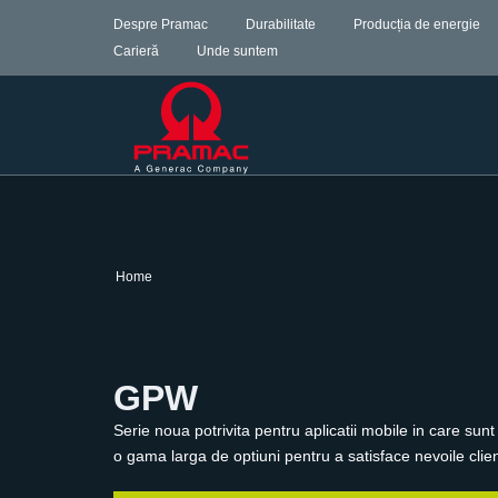
Despre Pramac
Durabilitate
Producția de energie
Carieră
Unde suntem
Home
GPW
Serie noua potrivita pentru aplicatii mobile in care sun
o gama larga de optiuni pentru a satisface nevoile clien