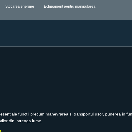
Stocarea energiei
Echipament pentru manipularea
t esentiale functii precum manevrarea si transportul usor, punerea in fun
tilor din intreaga lume.