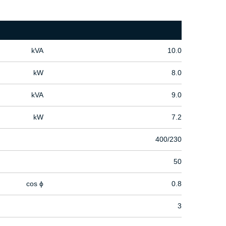
kVA
10.0
kW
8.0
kVA
9.0
kW
7.2
400/230
50
cos ϕ
0.8
3