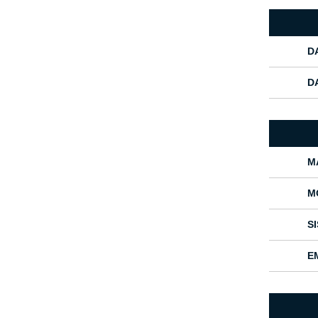
D
D
M
M
S
E