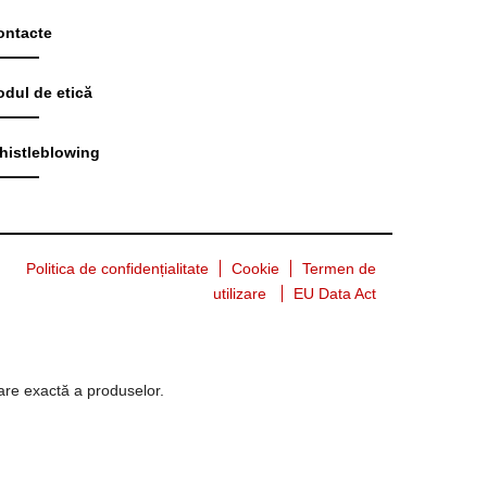
ontacte
odul de etică
histleblowing
Politica de confidențialitate
Cookie
Termen de
utilizare
EU Data Act
tare exactă a produselor.