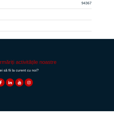
94367
rmăriți activitățile noastre
ei să fii la curent cu noi?