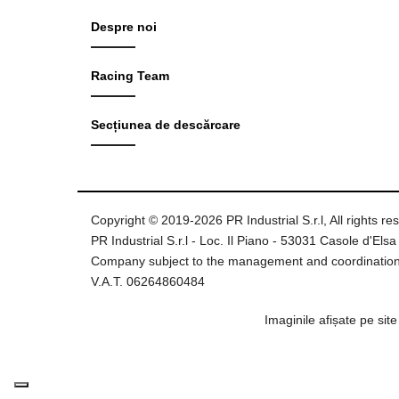
Despre noi
Racing Team
Secțiunea de descărcare
Copyright © 2019-2026 PR Industrial S.r.l, All rights re
PR Industrial S.r.l - Loc. Il Piano - 53031 Casole d'Elsa 
Company subject to the management and coordination
V.A.T. 06264860484
Imaginile afișate pe sit