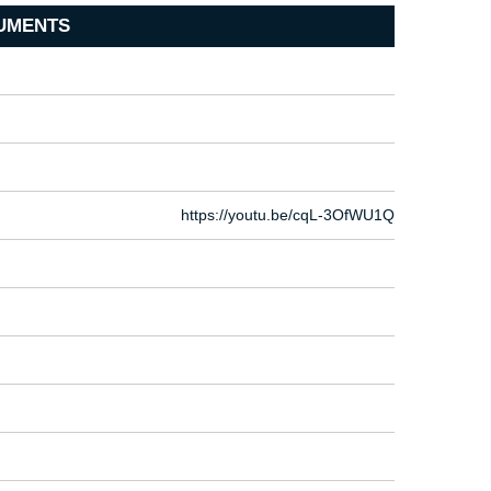
UMENTS
https://youtu.be/cqL-3OfWU1Q