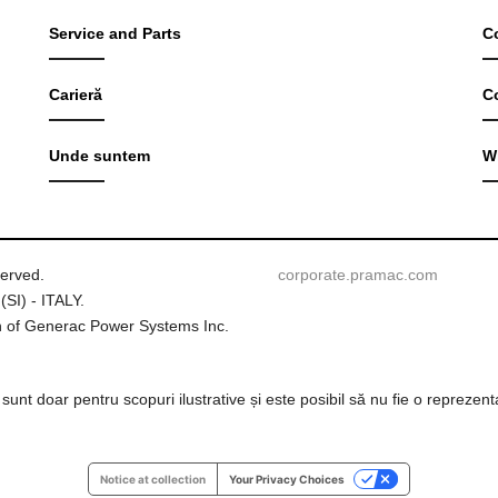
Service and Parts
C
Carieră
C
Unde suntem
W
served.
corporate.pramac.com
(SI) - ITALY.
 of Generac Power Systems Inc.
e sunt doar pentru scopuri ilustrative și este posibil să nu fie o reprezen
Notice at collection
Your Privacy Choices