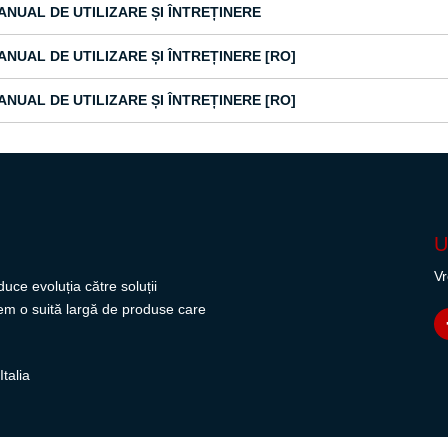
ANUAL DE UTILIZARE ȘI ÎNTREȚINERE
ANUAL DE UTILIZARE ȘI ÎNTREȚINERE [RO]
ANUAL DE UTILIZARE ȘI ÎNTREȚINERE [RO]
U
Vr
uce evoluția către soluții
avem o suită largă de produse care
talia