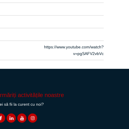
https://www.youtube.com/watch?
v=pgSAFV2vbVc
rmăriți activitățile noastre
ei să fii la curent cu noi?