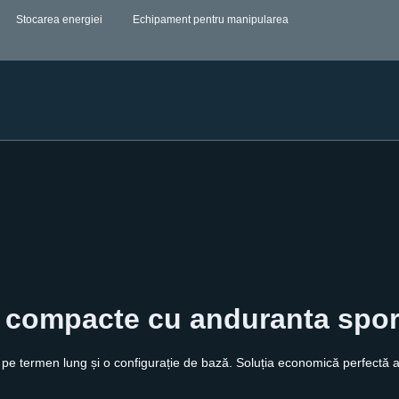
Stocarea energiei
Echipament pentru manipularea
e compacte cu anduranta spor
termen lung și o configurație de bază. Soluția economică perfectă atun