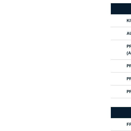
K
A
P
(
P
P
P
F