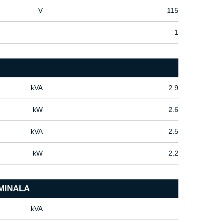
V
115
1
kVA
2.9
kW
2.6
kVA
2.5
kW
2.2
MINALA
kVA