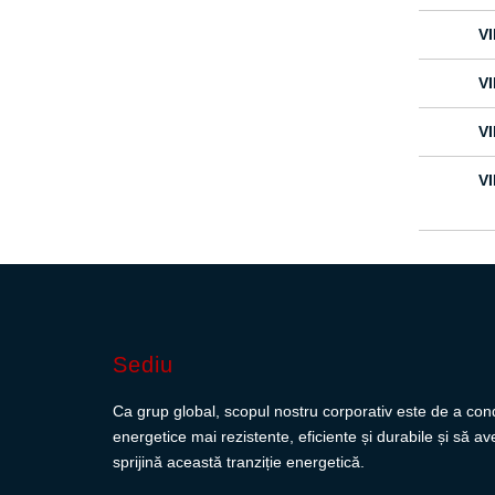
V
V
V
V
Sediu
Ca grup global, scopul nostru corporativ este de a cond
energetice mai rezistente, eficiente și durabile și să 
sprijină această tranziție energetică.