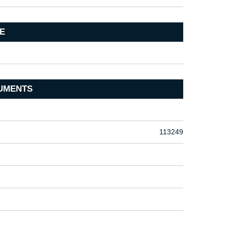
E
UMENTS
113249