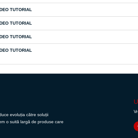
IDEO TUTORIAL
IDEO TUTORIAL
IDEO TUTORIAL
IDEO TUTORIAL
U
Vr
uce evoluția către soluții
avem o suită largă de produse care