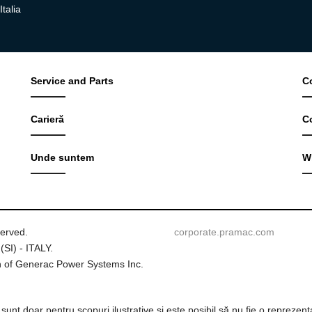
talia
Service and Parts
C
Carieră
C
Unde suntem
W
served.
corporate.pramac.com
(SI) - ITALY.
 of Generac Power Systems Inc.
e sunt doar pentru scopuri ilustrative și este posibil să nu fie o reprezen