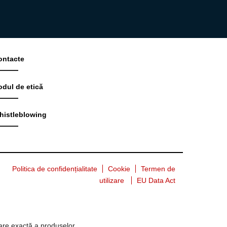
ontacte
odul de etică
histleblowing
Politica de confidențialitate
Cookie
Termen de
utilizare
EU Data Act
tare exactă a produselor.