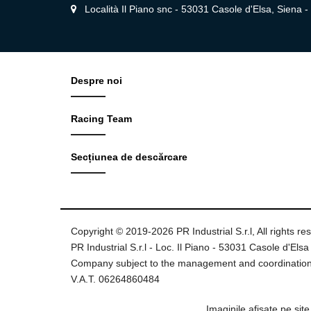
Località Il Piano snc - 53031 Casole d'Elsa, Siena - I
Despre noi
Racing Team
Secțiunea de descărcare
Copyright © 2019-2026 PR Industrial S.r.l, All rights re
PR Industrial S.r.l - Loc. Il Piano - 53031 Casole d'Elsa 
Company subject to the management and coordination
V.A.T. 06264860484
Imaginile afișate pe sit