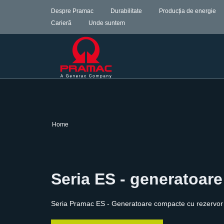
Despre Pramac
Durabilitate
Producția de energie
Carieră
Unde suntem
Home
Seria ES - generatoar
Seria Pramac ES - Generatoare compacte cu rezervor pe 