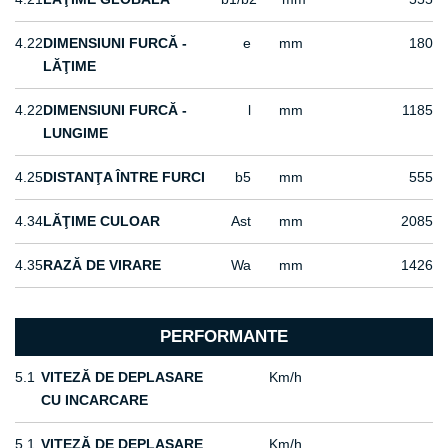
4.22
DIMENSIUNI FURCĂ -
e
mm
180
LĂŢIME
4.22
DIMENSIUNI FURCĂ -
l
mm
1185
LUNGIME
4.25
DISTANŢA ÎNTRE FURCI
b5
mm
555
4.34
LĂŢIME CULOAR
Ast
mm
2085
4.35
RAZĂ DE VIRARE
Wa
mm
1426
PERFORMANTE
5.1
VITEZĂ DE DEPLASARE
Km/h
CU INCARCARE
5.1
VITEZĂ DE DEPLASARE
Km/h