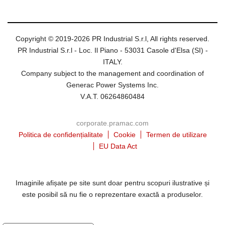
Copyright © 2019-2026 PR Industrial S.r.l, All rights reserved.
PR Industrial S.r.l - Loc. Il Piano - 53031 Casole d'Elsa (SI) -
ITALY.
Company subject to the management and coordination of
Generac Power Systems Inc.
V.A.T. 06264860484
corporate.pramac.com
Politica de confidențialitate
Cookie
Termen de utilizare
EU Data Act
Imaginile afișate pe site sunt doar pentru scopuri ilustrative și
este posibil să nu fie o reprezentare exactă a produselor.