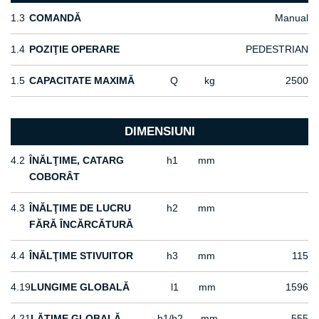
1.3
COMANDĂ
Manual
1.4
POZIŢIE OPERARE
PEDESTRIAN
1.5
CAPACITATE MAXIMĂ
Q
kg
2500
DIMENSIUNI
4.2
ÎNĂLŢIME, CATARG
h1
mm
COBORÂT
4.3
ÎNĂLŢIME DE LUCRU
h2
mm
FĂRĂ ÎNCĂRCĂTURĂ
4.4
ÎNĂLŢIME STIVUITOR
h3
mm
115
4.19
LUNGIME GLOBALĂ
l1
mm
1596
4.21
LĂŢIME GLOBALĂ
b1/b2
mm
555