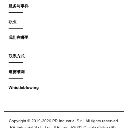
服务与零件
职业
我们在哪里
联系方式
道德准则
Whistleblowing
Copyright © 2019-2026 PR Industrial S.r.l, All rights reserved.
PR Industrial S.r.l - Loc. Il Piano - 53031 Casole d'Elsa (SI) -