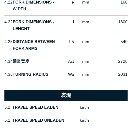
4.22
FORK DIMENSIONS -
e
mm
160
WIDTH
4.22
FORK DIMENSIONS -
l
mm
1800
LENGHT
4.25
DISTANCE BETWEEN
b5
mm
540
FORK ARMS
4.34
通道宽度
Ast
mm
2726
4.35
TURNING RADIUS
Wa
mm
2031
表现
5.1
TRAVEL SPEED LADEN
km/h
5.1
TRAVEL SPEED UNLADEN
km/h