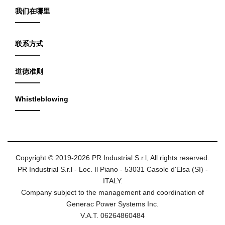
我们在哪里
联系方式
道德准则
Whistleblowing
Copyright © 2019-2026 PR Industrial S.r.l, All rights reserved.
PR Industrial S.r.l - Loc. Il Piano - 53031 Casole d'Elsa (SI) -
ITALY.
Company subject to the management and coordination of
Generac Power Systems Inc.
V.A.T. 06264860484