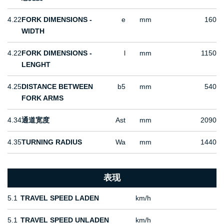
4.22
FORK DIMENSIONS -
e
mm
160
WIDTH
4.22
FORK DIMENSIONS -
l
mm
1150
LENGHT
4.25
DISTANCE BETWEEN
b5
mm
540
FORK ARMS
4.34
通道宽度
Ast
mm
2090
4.35
TURNING RADIUS
Wa
mm
1440
表现
5.1
TRAVEL SPEED LADEN
km/h
5.1
TRAVEL SPEED UNLADEN
km/h