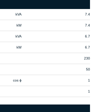
kVA
7.4
kW
7.4
kVA
6.7
kW
6.7
230
50
cos ϕ
1
1