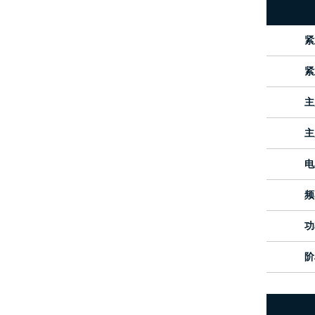
紧
紧
主
主
电
频
功
阶