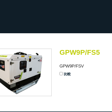
GPW9P/FS5
GPW9P/FSV
比較