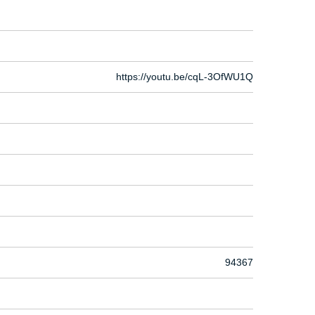
https://youtu.be/cqL-3OfWU1Q
94367