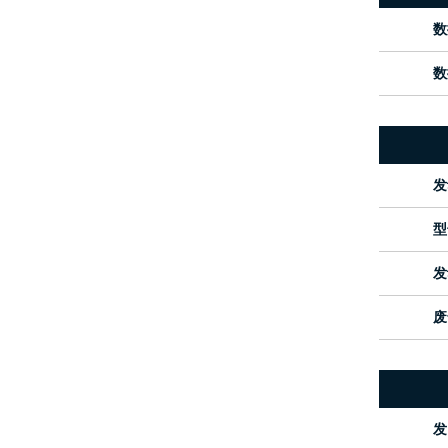
数
数
发
型
发
废
发