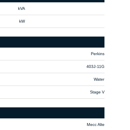
kVA
kW
Perkins
403J-11G
Water
Stage V
Mecc Alte