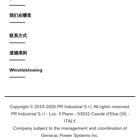
我们在哪里
联系方式
道德准则
Whistleblowing
Copyright © 2019-2026 PR Industrial S.r.l, All rights reserved.
PR Industrial S.r.l - Loc. Il Piano - 53031 Casole d'Elsa (SI) -
ITALY.
Company subject to the management and coordination of
Generac Power Systems Inc.