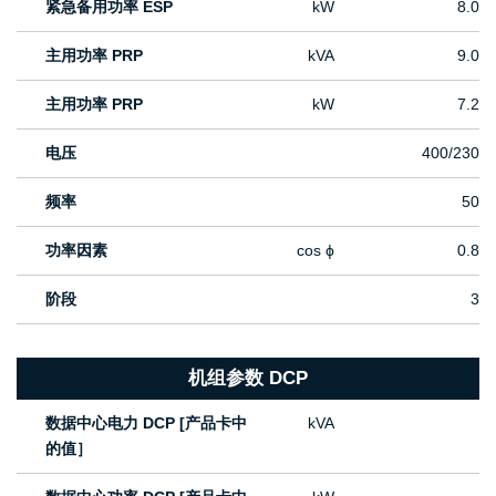
紧急备用功率 ESP
kW
8.0
主用功率 PRP
kVA
9.0
主用功率 PRP
kW
7.2
电压
400/230
频率
50
功率因素
cos ϕ
0.8
阶段
3
机组参数 DCP
数据中心电力 DCP [产品卡中
kVA
的值］