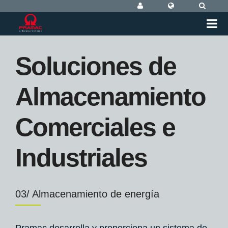
iones de
Lifter
cenamiento
Robot
ciales e
04/ Lifter Mobi
riales
Lifter Mobile Ro
negocio que ofr
la manipulación 
iento de energía
sectores industri
VER MÁS