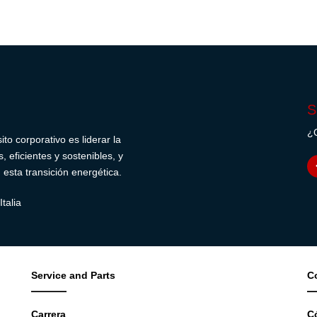
S
¿Q
o corporativo es liderar la
 eficientes y sostenibles, y
sta transición energética.
talia
Service and Parts
C
Carrera
C