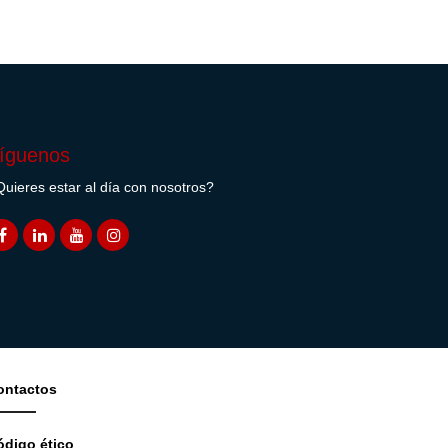
íguenos
uieres estar al día con nosotros?
ontactos
ódigo ético