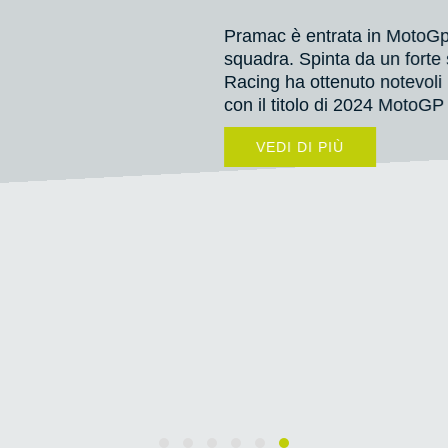
 creazione di una propria
tivo, il Team Pramac
rso degli anni, culminando
on.