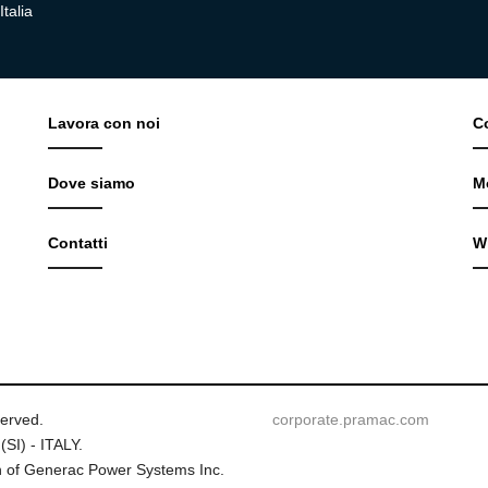
talia
Lavora con noi
C
Dove siamo
M
Contatti
W
served.
corporate.pramac.com
(SI) - ITALY.
 of Generac Power Systems Inc.