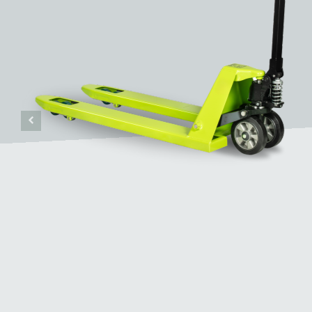
Pramac è entrata in MotoGp nel 2002 con la
squadra. Spinta da un forte spirito competi
Racing ha ottenuto notevoli risultati nel co
con il titolo di 2024 MotoGP World Champi
VEDI DI PIÙ