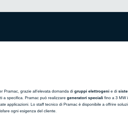
er Pramac, grazie all’elevata domanda di
gruppi elettrogeni
e di
sist
tti a specifica. Pramac può realizzare
generatori speciali
fino a 3 MW i
ariate applicazioni. Lo staff tecnico di Pramac è disponibile a offrire sol
isfare ogni esigenza del cliente.