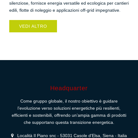
silenziose, fornisce energia versatile ed ecologica per cantieri
edili, flotte di noleggio e applicazioni off-grid impegnative.
VEDI ALTRO
Headquarter
Come gruppo globale, il nostro obiettivo è guidare
l’evoluzione verso soluzioni energetiche più resilienti,
efficienti e sostenibili, offrendo un’ampia gamma di prodotti
che supportano questa transizione energetica.
Località Il Piano snc - 53031 Casole d'Elsa, Siena - Italia