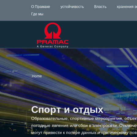
О Прамаке
устойчивость
Власть
хранения э
Где мы
Home
Спорт и отдых
Образовательные, спортивные мероприятия, объекты
погодные явления или сбои в электросети. Отключе
могут привести к потере данных и критическому п