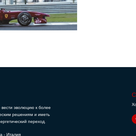
С
Хо
 вести эволюцию к более
еским решениям и иметь
ергетический переход.
на - Италия