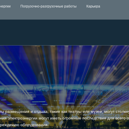
нергии
Погрузочно-разгрузочные работы
Карьера
 размещения и отдыха, такие как театры или музеи, могут столкн
ния электроэнергии могут иметь огромные последствия для всего 
овреждению оборудования.