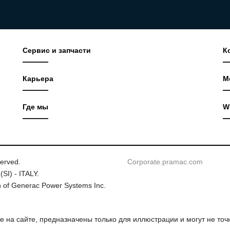
Сервис и запчасти
К
Карьера
М
Где мы
W
served.
Corporate.pramac.com
(SI) - ITALY.
 of Generac Power Systems Inc.
 на сайте, предназначены только для иллюстрации и могут не точн