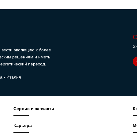
С
Хо
 вести эволюцию к более
еским решениям и иметь
ергетический переход.
на - Италия
Сервис и запчасти
К
Карьера
М