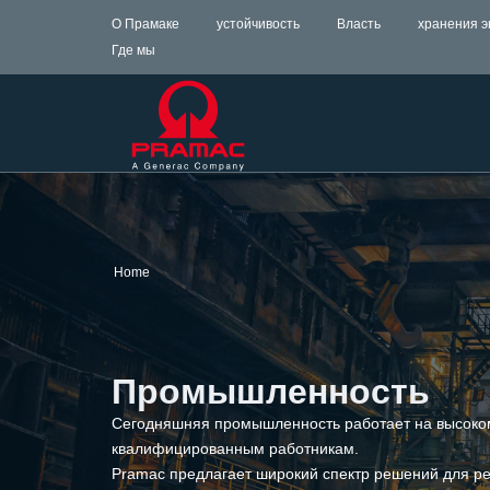
О Прамаке
устойчивость
Власть
хранения э
Где мы
Home
Промышленность
Сегодняшняя промышленность работает на высоком
квалифицированным работникам.
Pramac предлагает широкий спектр решений для р