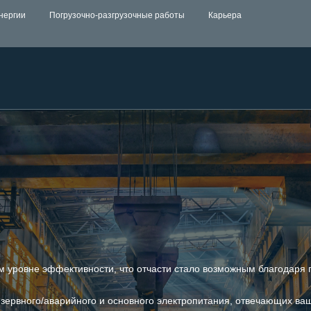
нергии
Погрузочно-разгрузочные работы
Карьера
 уровне эффективности, что отчасти стало возможным благодаря 
езервного/аварийного и основного электропитания, отвечающих в