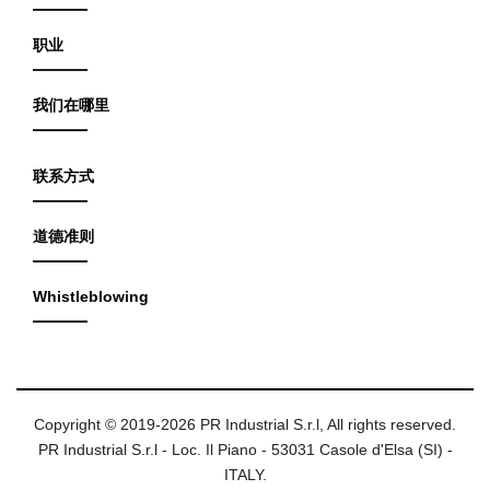
职业
我们在哪里
联系方式
道德准则
Whistleblowing
Copyright © 2019-2026 PR Industrial S.r.l, All rights reserved.
PR Industrial S.r.l - Loc. Il Piano - 53031 Casole d'Elsa (SI) -
ITALY.