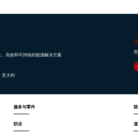
您
性、高效和可持续的能源解决方案
纳 - 意大利
服务与零件
联
职业
道