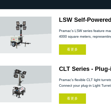
LSW Self-Powered
Pramac's LSW series feature manua
4000 square meters, representing
看更多
CLT Series - Plug-
Pramac's flexible CLT light turre
Connect your plug-in Light Turret
看更多