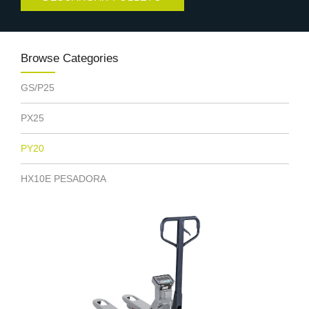
Browse Categories
GS/P25
PX25
PY20
HX10E PESADORA