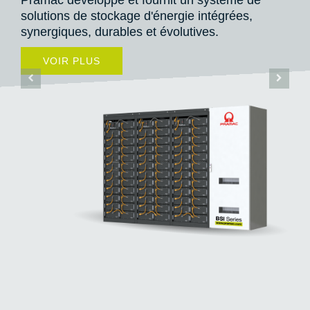
ppe et fournit un système de
stockage d'énergie intégrées,
durables et évolutives.
S