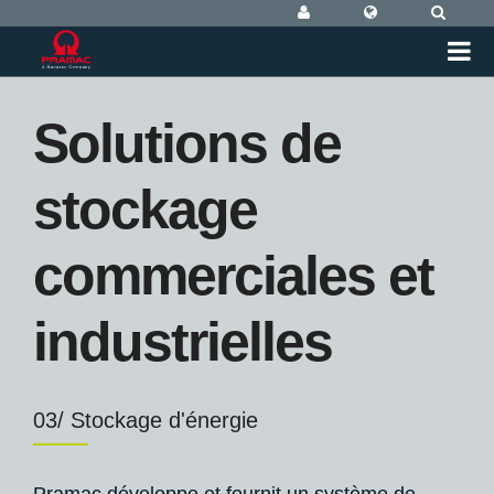
tions de
Lifte
kage
Robo
erciales et
04/ Lifter M
trielles
Lifter Mobile 
commerciale q
pour la manut
e d'énergie
industriels et 
VOIR PLU