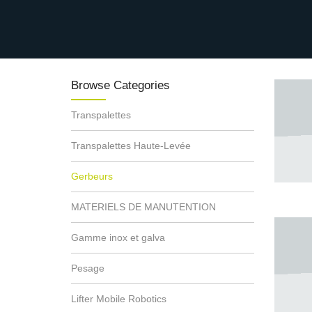
Browse Categories
Transpalettes
Transpalettes Haute-Levée
Gerbeurs
MATERIELS DE MANUTENTION
Gamme inox et galva
Pesage
Lifter Mobile Robotics