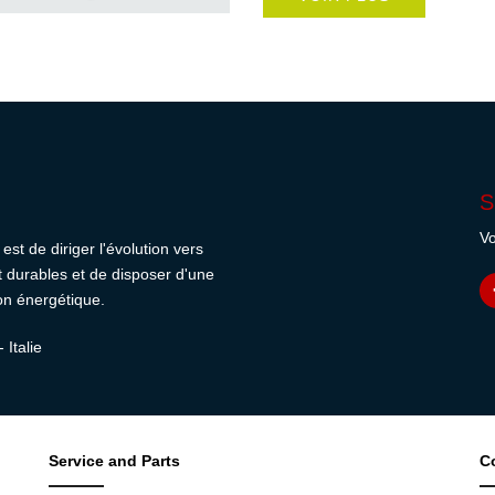
S
Vo
est de diriger l'évolution vers
et durables et de disposer d'une
on énergétique.
 Italie
Service and Parts
C