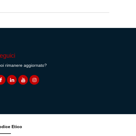
eguici
oi rimanere aggiornato?
odice Etico