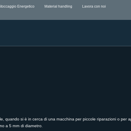
Stoccaggio Energetico
Material handling
Lavora con noi
le, quando si è in cerca di una macchina per piccole riparazioni o per a
 fino a 5 mm di diametro.