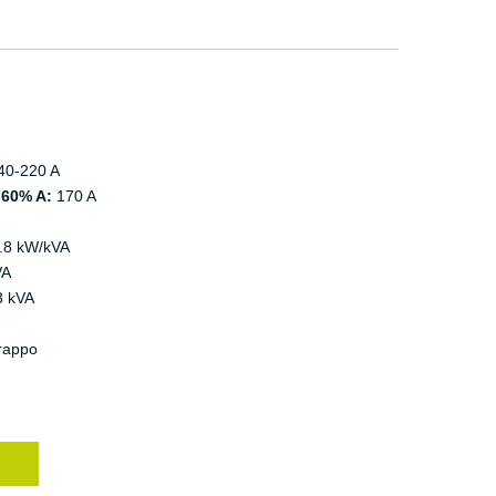
40-220 A
60% A:
170 A
6.8 kW/kVA
VA
3 kVA
rappo