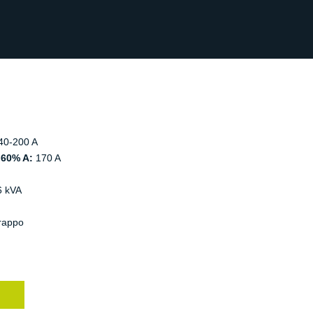
40-200 A
60% A:
170 A
6 kVA
rappo