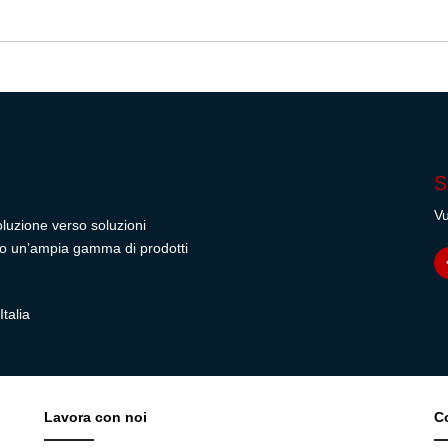
S
Vu
oluzione verso soluzioni
rendo un’ampia gamma di prodotti
talia
Lavora con noi
C