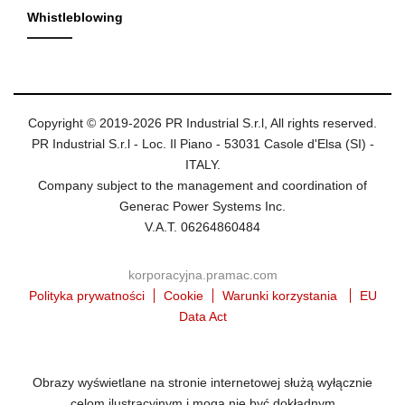
Whistleblowing
Copyright © 2019-2026 PR Industrial S.r.l, All rights reserved.
PR Industrial S.r.l - Loc. Il Piano - 53031 Casole d'Elsa (SI) -
ITALY.
Company subject to the management and coordination of
Generac Power Systems Inc.
V.A.T. 06264860484
korporacyjna.pramac.com
Polityka prywatności
Cookie
Warunki korzystania
EU
Data Act
Obrazy wyświetlane na stronie internetowej służą wyłącznie
celom ilustracyjnym i mogą nie być dokładnym