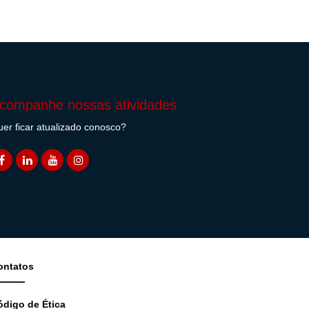
companhe nossas atividades
er ficar atualizado conosco?
ontatos
ódigo de Ética