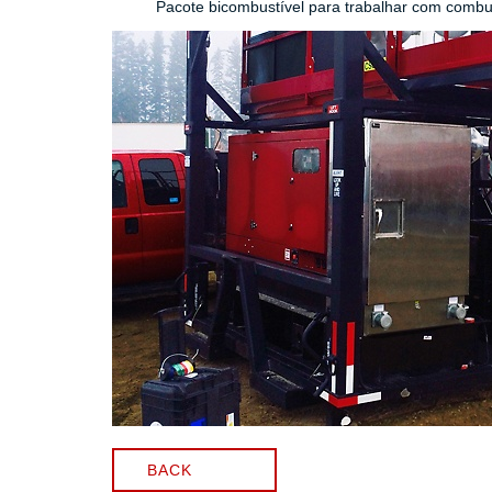
Pacote bicombustível para trabalhar com combus
BACK