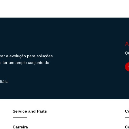
A
Qu
erar a evolução para soluções
s e ter um amplo conjunto de
tália
Service and Parts
C
Carreira
C