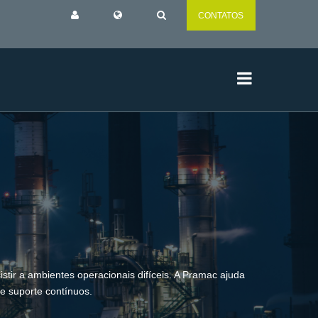
CONTATOS
tir a ambientes operacionais difíceis. A Pramac ajuda
 e suporte contínuos.