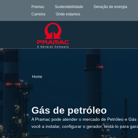
Pramac
Sustentabilidade
Geração de energia
Carreira
Onde estamos
Home
Gás de petróleo
A Pramac pode atender o mercado de Petróleo e Gás of
você a instalar, configurar o gerador, testá-lo para g