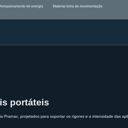
Armazenamento de energia
Material linha de movimentação
s portáteis
da Pramac, projetados para suportar os rigores e a intensidade das ap