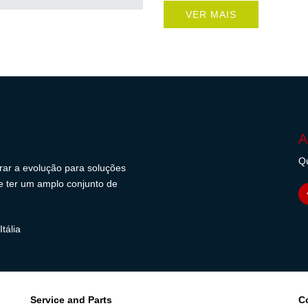
VER MAIS
A
Qu
erar a evolução para soluções
s e ter um amplo conjunto de
tália
Service and Parts
C