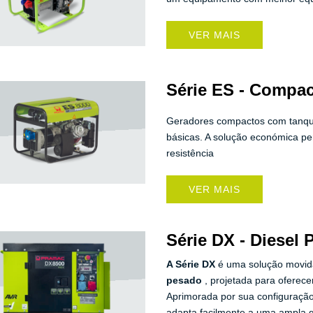
VER MAIS
Série ES - Compac
Geradores compactos com tanqu
básicas. A solução económica per
resistência
VER MAIS
Série DX - Diesel
A Série DX
é uma solução movida
pesado
, projetada para oferece
Aprimorada por sua configuraçã
adapta facilmente a uma ampla g