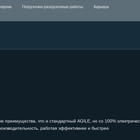
нергии
Погрузочно-разгрузочные работы
Карьера
же преимущества, что и стандартный AGILE, но со 100% электриче
оизводительность, работая эффективнее и быстрее.