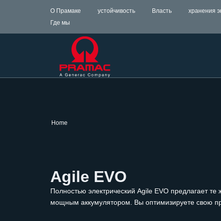
О Прамаке
устойчивость
Власть
хранения э
Где мы
Home
Agile EVO
Полностью электрический Agile EVO предлагает те 
мощным аккумулятором. Вы оптимизируете свою пр