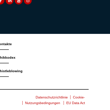
ontakte
thikkodex
histleblowing
Datenschutzrichtlinie
Cookie-
Nutzungsbedingungen
EU Data Act