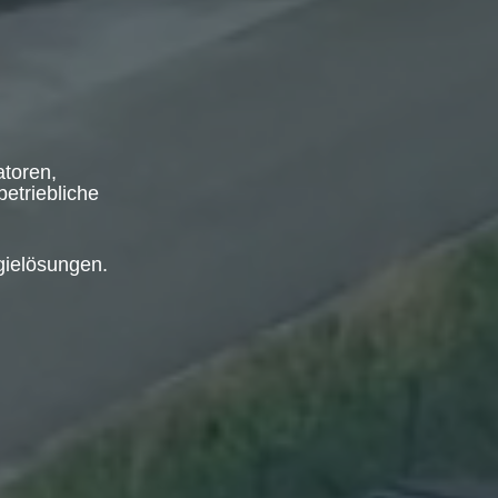
atoren,
etriebliche
gielösungen.