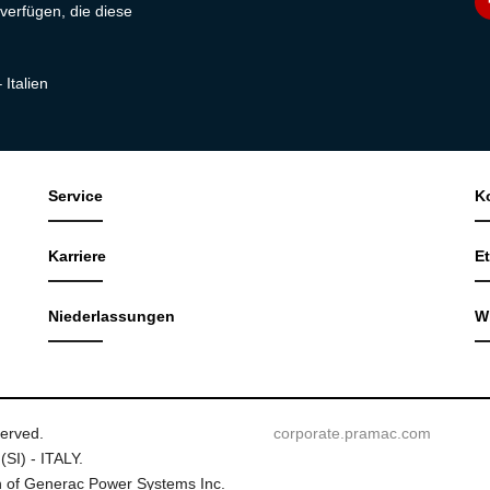
verfügen, die diese
 Italien
Service
K
Karriere
E
Niederlassungen
W
served.
corporate.pramac.com
(SI) - ITALY.
 of Generac Power Systems Inc.