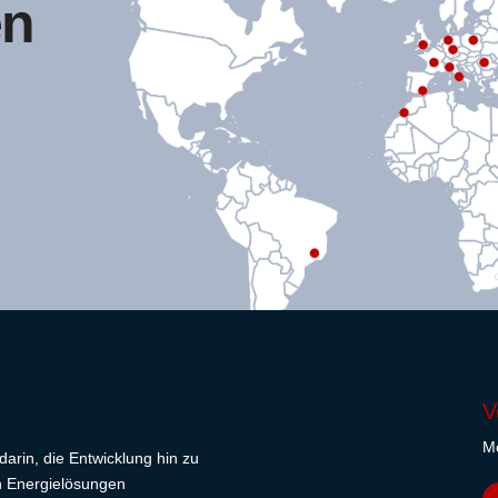
en
V
Mö
arin, die Entwicklung hin zu
en Energielösungen