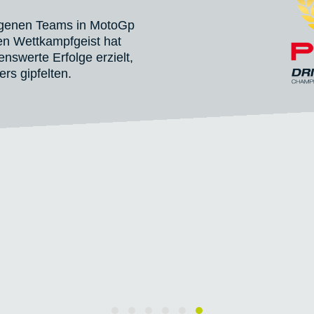
eigenen Teams in MotoGp
en Wettkampfgeist hat
swerte Erfolge erzielt,
rs gipfelten.