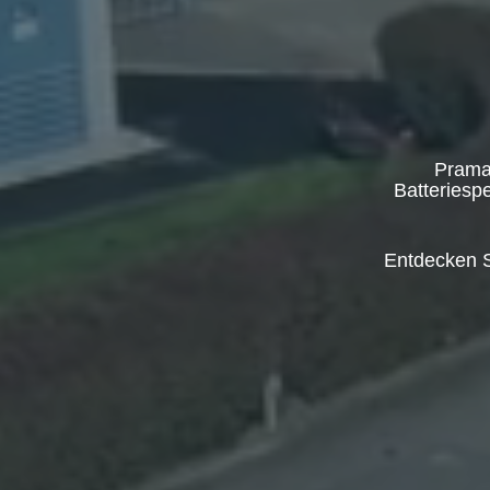
Pramac
Batteriesp
Entdecken S