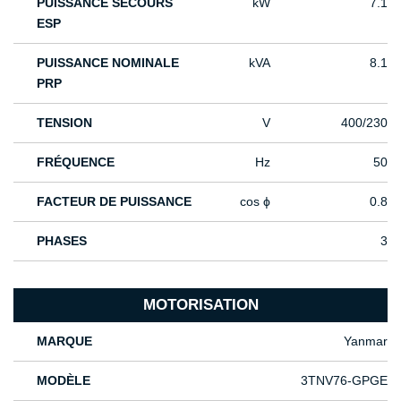
PUISSANCE SECOURS
kW
7.1
ESP
PUISSANCE NOMINALE
kVA
8.1
PRP
TENSION
V
400/230
FRÉQUENCE
Hz
50
FACTEUR DE PUISSANCE
cos ϕ
0.8
PHASES
3
MOTORISATION
MARQUE
Yanmar
MODÈLE
3TNV76-GPGE