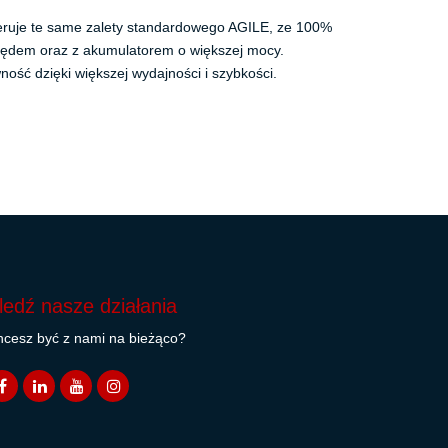
feruje te same zalety standardowego AGILE, ze 100%
pędem oraz z akumulatorem o większej mocy.
ość dzięki większej wydajności i szybkości.
ledź nasze działania
cesz być z nami na bieżąco?