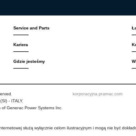
Service and Parts
Ł
Kariera
K
Gdzie jesteśmy
W
served.
korporacyjna.pramac.com
(SI) - ITALY.
 of Generac Power Systems Inc.
internetowej służą wyłącznie celom ilustracyjnym i mogą nie być dok