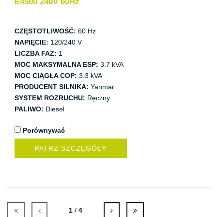
E4500 240V 60Hz
CZĘSTOTLIWOŚĆ:
60 Hz
NAPIĘCIE:
120/240 V
LICZBA FAZ:
1
MOC MAKSYMALNA ESP:
3.7 kVA
MOC CIĄGŁA COP:
3.3 kVA
PRODUCENT SILNIKA:
Yanmar
SYSTEM ROZRUCHU:
Ręczny
PALIWO:
Diesel
Porównywać
PATRZ SZCZEGÓŁY
1
/
4