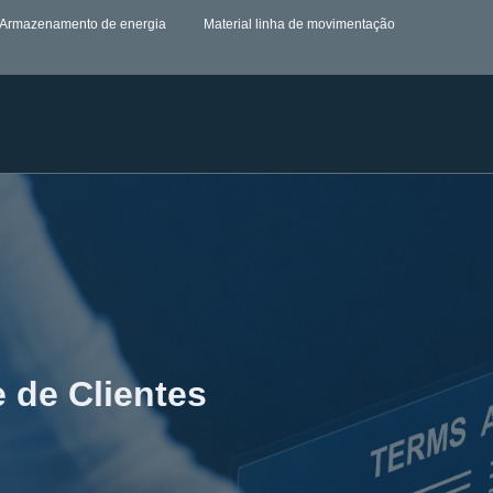
Armazenamento de energia
Material linha de movimentação
e de Clientes