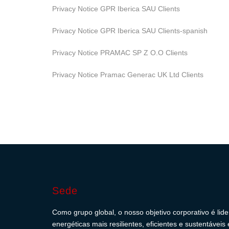
Privacy Notice GPR Iberica SAU Clients
Privacy Notice GPR Iberica SAU Clients-spanish
Privacy Notice PRAMAC SP Z O.O Clients
Privacy Notice Pramac Generac UK Ltd Clients
Sede
Como grupo global, o nosso objetivo corporativo é lid
energéticas mais resilientes, eficientes e sustentávei