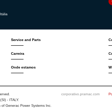
tália
Service and Parts
C
Carreira
C
Onde estamos
W
served.
corporativo.pramac.com
Po
(SI) - ITALY.
 of Generac Power Systems Inc.