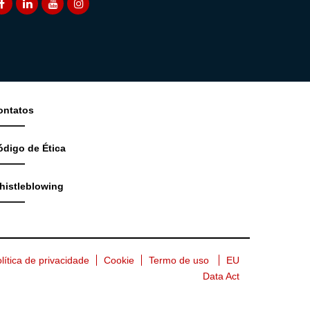
ontatos
ódigo de Ética
histleblowing
lítica de privacidade
Cookie
Termo de uso
EU
Data Act