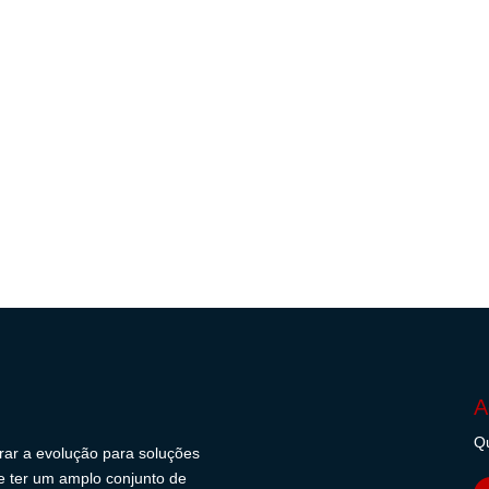
A
Qu
erar a evolução para soluções
s e ter um amplo conjunto de