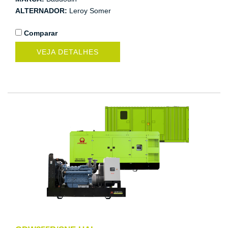
ALTERNADOR:
Leroy Somer
Comparar
VEJA DETALHES