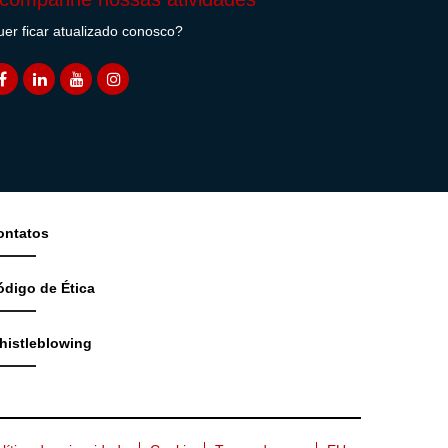
er ficar atualizado conosco?
ontatos
ódigo de Ética
histleblowing