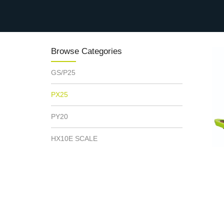
Browse Categories
GS/P25
PX25
PY20
HX10E SCALE