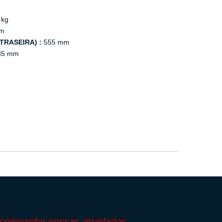
 kg
m
TRASEIRA) :
555 mm
85 mm
companhe nossas atividades