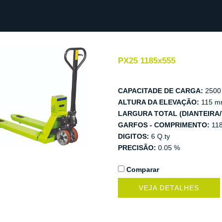
PX25 1185x555
CAPACITADE DE CARGA:
2500
ALTURA DA ELEVAÇÃO:
115 m
LARGURA TOTAL (DIANTEIRA/
GARFOS - COMPRIMENTO:
11
DIGITOS:
6 Q.ty
PRECISÃO:
0.05 %
Comparar
VEJA DETALHES