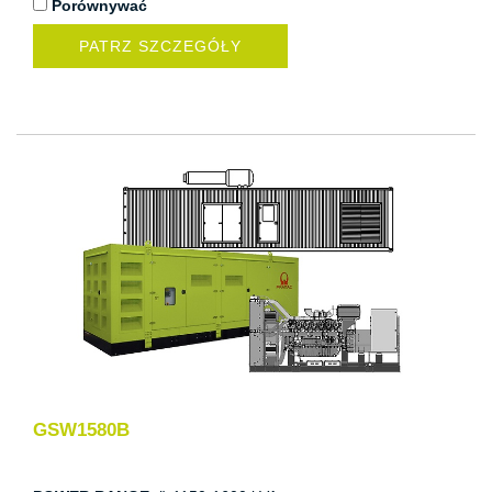
Porównywać
PATRZ SZCZEGÓŁY
GSW1580B