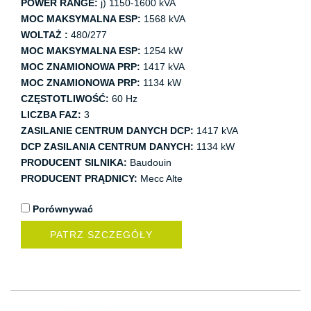
POWER RANGE:
j) 1150-1600 kVA
MOC MAKSYMALNA ESP:
1568 kVA
WOLTAŻ :
480/277
MOC MAKSYMALNA ESP:
1254 kW
MOC ZNAMIONOWA PRP:
1417 kVA
MOC ZNAMIONOWA PRP:
1134 kW
CZĘSTOTLIWOŚĆ:
60 Hz
LICZBA FAZ:
3
ZASILANIE CENTRUM DANYCH DCP:
1417 kVA
DCP ZASILANIA CENTRUM DANYCH:
1134 kW
PRODUCENT SILNIKA:
Baudouin
PRODUCENT PRĄDNICY:
Mecc Alte
Porównywać
PATRZ SZCZEGÓŁY