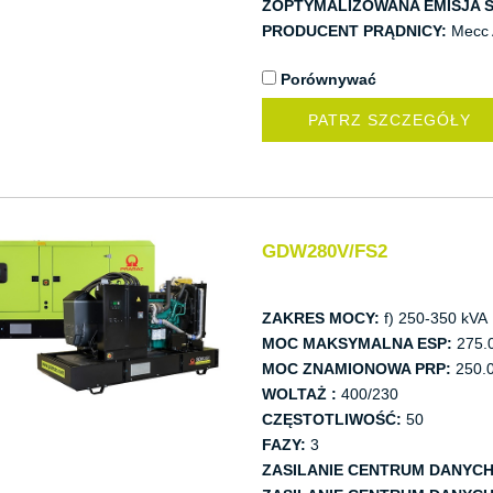
ZOPTYMALIZOWANA EMISJA S
PRODUCENT PRĄDNICY:
Mecc 
Porównywać
PATRZ SZCZEGÓŁY
GDW280V/FS2
ZAKRES MOCY:
f) 250-350 kVA
MOC MAKSYMALNA ESP:
275.
MOC ZNAMIONOWA PRP:
250.0
WOLTAŻ :
400/230
CZĘSTOTLIWOŚĆ:
50
FAZY:
3
ZASILANIE CENTRUM DANYCH