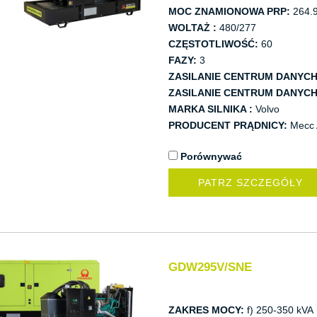
MOC ZNAMIONOWA PRP:
264.9
WOLTAŻ :
480/277
CZĘSTOTLIWOŚĆ:
60
FAZY:
3
ZASILANIE CENTRUM DANYCH
ZASILANIE CENTRUM DANYCH
MARKA SILNIKA :
Volvo
PRODUCENT PRĄDNICY:
Mecc 
Porównywać
PATRZ SZCZEGÓŁY
GDW295V/SNE
ZAKRES MOCY:
f) 250-350 kVA