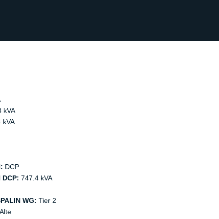
A
3 kVA
 kVA
:
DCP
 DCP:
747.4 kVA
PALIN WG:
Tier 2
Alte