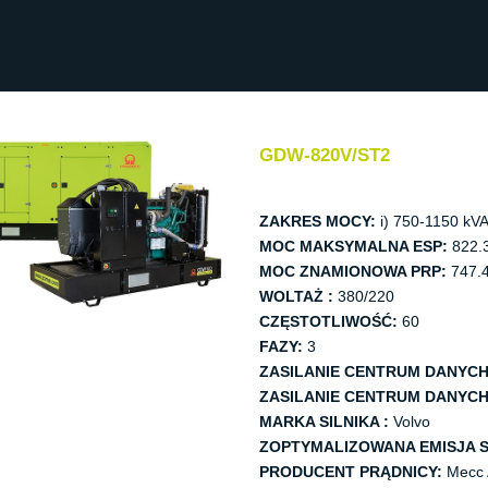
GDW-820V/ST2
ZAKRES MOCY:
i) 750-1150 kV
MOC MAKSYMALNA ESP:
822.
MOC ZNAMIONOWA PRP:
747.4
WOLTAŻ :
380/220
CZĘSTOTLIWOŚĆ:
60
FAZY:
3
ZASILANIE CENTRUM DANYCH
ZASILANIE CENTRUM DANYCH
MARKA SILNIKA :
Volvo
ZOPTYMALIZOWANA EMISJA S
PRODUCENT PRĄDNICY:
Mecc 