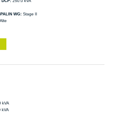
 DCP:
250.0 kVA
PALIN WG:
Stage II
Alte
0 kVA
 kVA