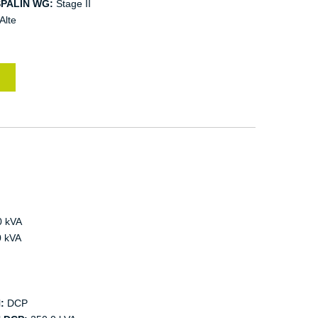
PALIN WG:
Stage II
Alte
0 kVA
 kVA
:
DCP