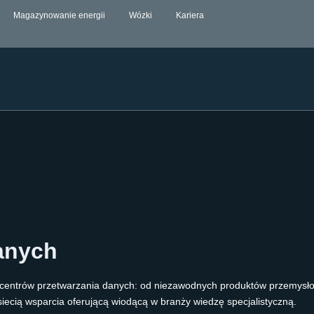
Magazynowanie energii
Wózki
Kariera
anych
a centrów przetwarzania danych: od niezawodnych produktów przemys
iecią wsparcia oferującą wiodącą w branży wiedzę specjalistyczną.