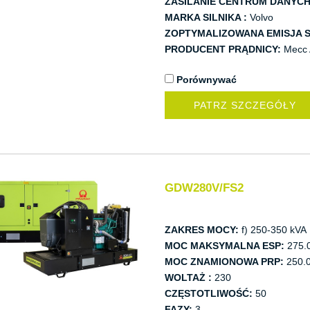
ZASILANIE CENTRUM DANYCH
MARKA SILNIKA :
Volvo
ZOPTYMALIZOWANA EMISJA S
PRODUCENT PRĄDNICY:
Mecc 
Porównywać
PATRZ SZCZEGÓŁY
GDW280V/FS2
ZAKRES MOCY:
f) 250-350 kVA
MOC MAKSYMALNA ESP:
275.
MOC ZNAMIONOWA PRP:
250.0
WOLTAŻ :
230
CZĘSTOTLIWOŚĆ:
50
FAZY:
3