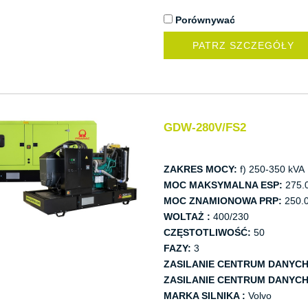
Porównywać
PATRZ SZCZEGÓŁY
GDW-280V/FS2
ZAKRES MOCY:
f) 250-350 kVA
MOC MAKSYMALNA ESP:
275.
MOC ZNAMIONOWA PRP:
250.0
WOLTAŻ :
400/230
CZĘSTOTLIWOŚĆ:
50
FAZY:
3
ZASILANIE CENTRUM DANYCH
ZASILANIE CENTRUM DANYCH
MARKA SILNIKA :
Volvo