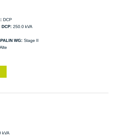
:
DCP
 DCP:
250.0 kVA
PALIN WG:
Stage II
Alte
0 kVA