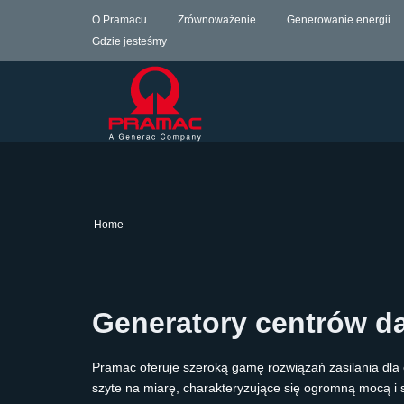
O Pramacu
Zrównoważenie
Generowanie energii
Gdzie jesteśmy
Home
Generatory centrów d
Pramac oferuje szeroką gamę rozwiązań zasilania dl
szyte na miarę, charakteryzujące się ogromną mocą i s