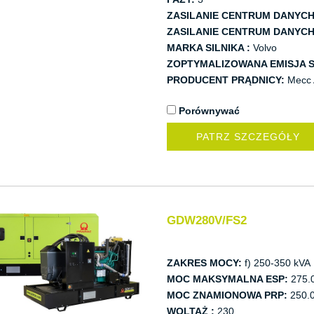
ZASILANIE CENTRUM DANYCH
ZASILANIE CENTRUM DANYCH
MARKA SILNIKA :
Volvo
ZOPTYMALIZOWANA EMISJA S
PRODUCENT PRĄDNICY:
Mecc 
Porównywać
PATRZ SZCZEGÓŁY
GDW280V/FS2
ZAKRES MOCY:
f) 250-350 kVA
MOC MAKSYMALNA ESP:
275.
MOC ZNAMIONOWA PRP:
250.0
WOLTAŻ :
230