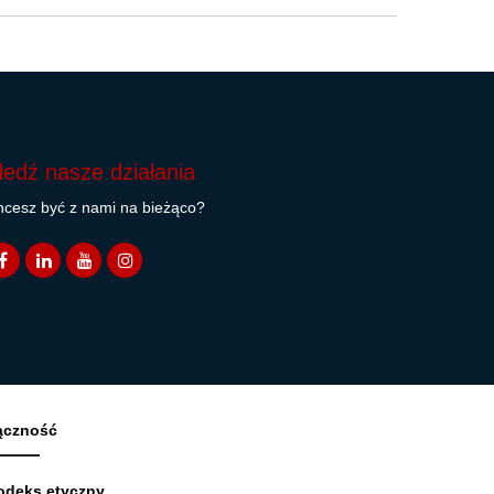
ledź nasze działania
cesz być z nami na bieżąco?
ączność
odeks etyczny