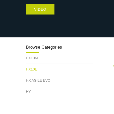
VIDEO
Browse Categories
HX10M
HX10E
HX AGILE EVO
HY