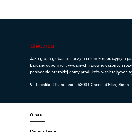
Siedziba
Jako grupa globalna, naszym celem korporacyjnym jes
bardziej odpornych, wydajnych i zrównoważonych roz
posiadanie szerokiej gamy produktów wspierających tę
Località Il Piano snc – 53031 Casole d'Elsa, Siena
O nas
Racing Team