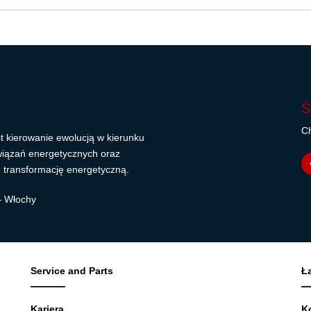
Ś
Ch
t kierowanie ewolucją w kierunku
wiązań energetycznych oraz
 transformację energetyczną.
 – Włochy
Service and Parts
Ł
Kariera
K