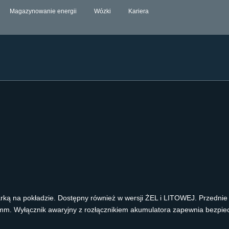
Magazynowanie energii
Wózki
Kariera
ką na pokładzie. Dostępny również w wersji ŻEL i LITOWEJ. Przednie i 
 mm. Wyłącznik awaryjny z rozłącznikiem akumulatora zapewnia bezpi