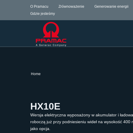
O Pramacu
Zrównoważenie
Generowanie energii
Gdzie jesteśmy
Home
HX10E
Wersja elektryczna wyposażony w akumulator i ładowar
roboczą już przy podniesieniu wideł na wysokość 400
jako opcja.