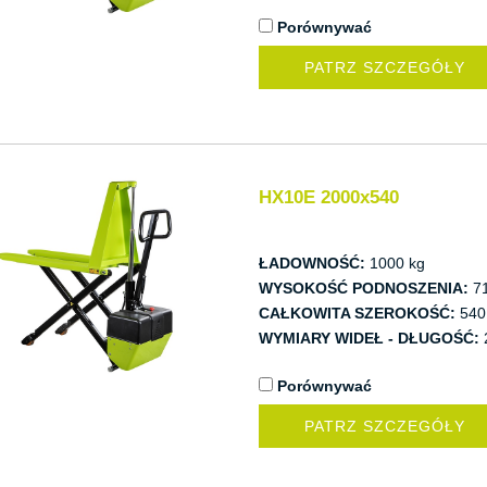
Porównywać
PATRZ SZCZEGÓŁY
HX10E 2000x540
ŁADOWNOŚĆ:
1000 kg
WYSOKOŚĆ PODNOSZENIA:
7
CAŁKOWITA SZEROKOŚĆ:
540
WYMIARY WIDEŁ - DŁUGOŚĆ:
Porównywać
PATRZ SZCZEGÓŁY