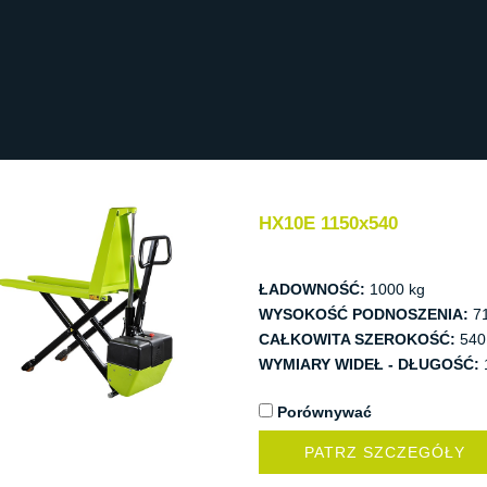
HX10E 1150x540
ŁADOWNOŚĆ:
1000 kg
WYSOKOŚĆ PODNOSZENIA:
7
CAŁKOWITA SZEROKOŚĆ:
540
WYMIARY WIDEŁ - DŁUGOŚĆ:
Porównywać
PATRZ SZCZEGÓŁY