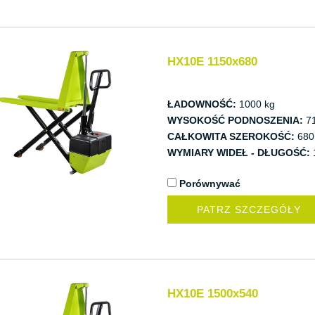
HX10E 1150x680
ŁADOWNOŚĆ:
1000 kg
WYSOKOŚĆ PODNOSZENIA:
7
CAŁKOWITA SZEROKOŚĆ:
680
WYMIARY WIDEŁ - DŁUGOŚĆ:
Porównywać
PATRZ SZCZEGÓŁY
HX10E 1500x540