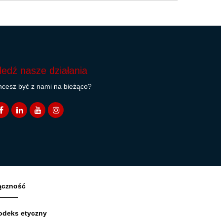
ledź nasze działania
cesz być z nami na bieżąco?
ączność
odeks etyczny