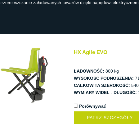
a przemieszczanie załadowanych towarów dzięki napędowi elektryczne
HX Agile EVO
ŁADOWNOŚĆ:
800 kg
WYSOKOŚĆ PODNOSZENIA:
7
CAŁKOWITA SZEROKOŚĆ:
540
WYMIARY WIDEŁ - DŁUGOŚĆ:
Porównywać
PATRZ SZCZEGÓŁY