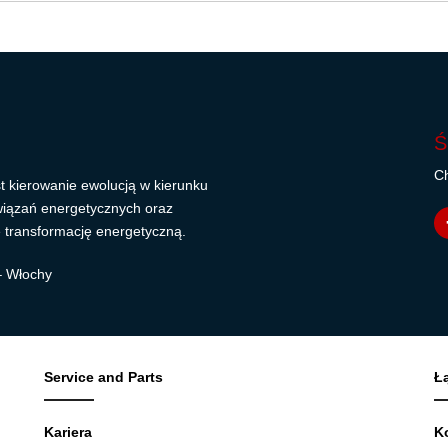
Ś
Ch
t kierowanie ewolucją w kierunku
wiązań energetycznych oraz
 transformację energetyczną.
 – Włochy
Service and Parts
Ł
Kariera
K