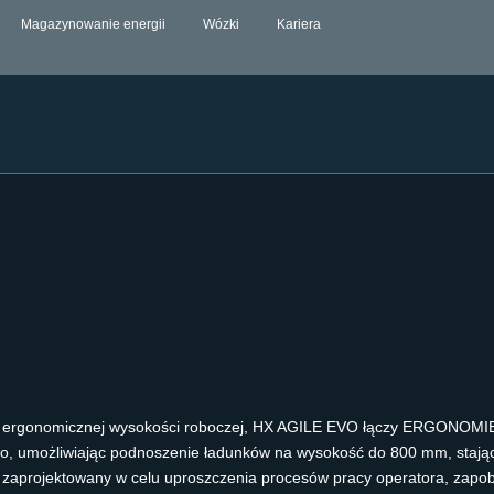
Magazynowanie energii
Wózki
Kariera
 na ergonomicznej wysokości roboczej, HX AGILE EVO łączy ERGONO
, umożliwiając podnoszenie ładunków na wysokość do 800 mm, stając
 zaprojektowany w celu uproszczenia procesów pracy operatora, zapob